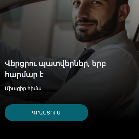
Վերցրու պատվերներ, երբ
հարմար է
Միացիր հիմա
ԳՐԱՆՑՈՒՄ