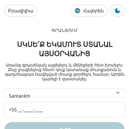
Բրազիլիա
Հայերեն
ԳՐԱՆՑՈՒՄ
ՍԿՍԵ՛Ք ԵԿԱՄՈՒՏ ՍՏԱՆԱԼ
ԱՅՍՕՐՎԱՆԻՑ
Առանց գրասենյակ այցելելու և մենեջերի հետ խոսելու:
Ձևը լրացնելուց հետո դուք կստանաք մուտքանուն և
գաղտնաբառ հավելված մուտք գործելու համար: Արդեն
կարելի է վաստակել։
Santarém