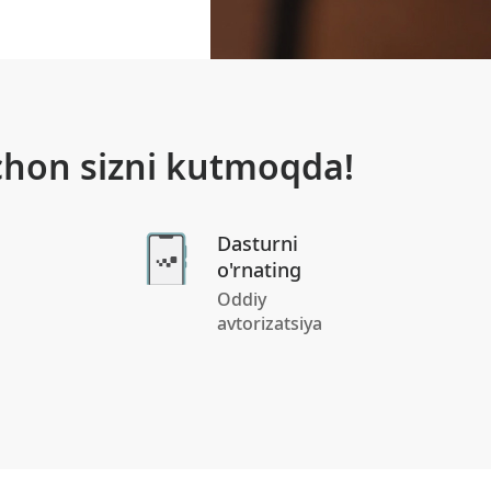
chon sizni kutmoqda!
Dasturni
o'rnating
Oddiy
avtorizatsiya