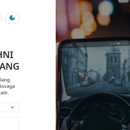
HNI
LANG
lang.
ilovaga
adi.