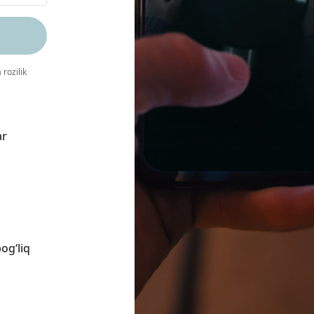
 rozilik
ar
og‘liq