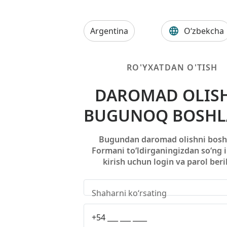
Argentina
O‘zbekcha
RO'YXATDAN O'TISH
DAROMAD OLIS
BUGUNOQ BOSH
Bugundan daromad olishni bosh
Formani to‘ldirganingizdan so‘ng 
kirish uchun login va parol beril
Shaharni ko‘rsating