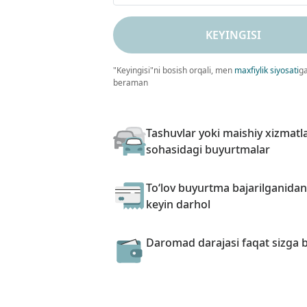
KEYINGISI
"Keyingisi"ni bosish orqali, men
maxfiylik siyosati
ga
beraman
Tashuvlar yoki maishiy xizmatl
sohasidagi buyurtmalar
To‘lov buyurtma bajarilganidan
keyin darhol
Daromad darajasi faqat sizga b