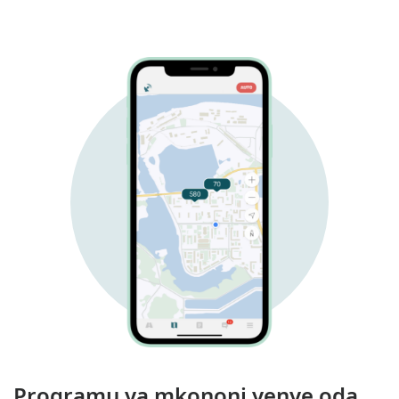
Programu ya mkononi yenye oda