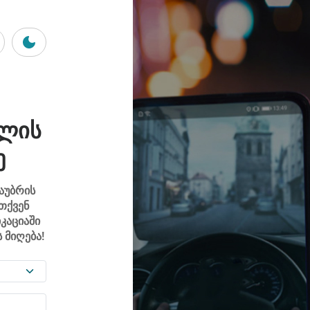
ᲕᲚᲘᲡ
Ე
აუბრის
 თქვენ
კაციაში
 მიღება!