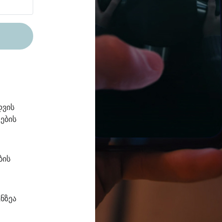
დვის
ების
ბის
ნზეა