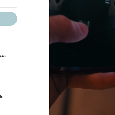
e
iços
de