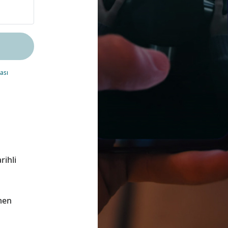
kası
rihli
men