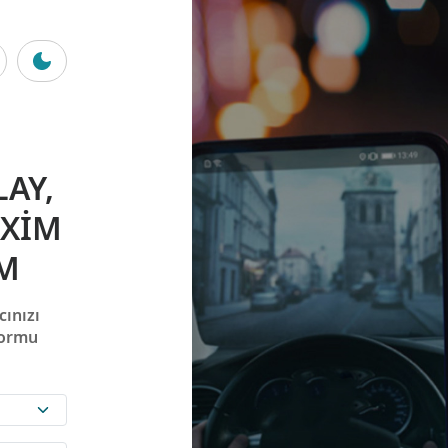
AY,
AXIM
IM
ınızı
formu