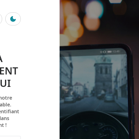
À
GENT
UI
 notre
able.
ntifiant
dans
t !