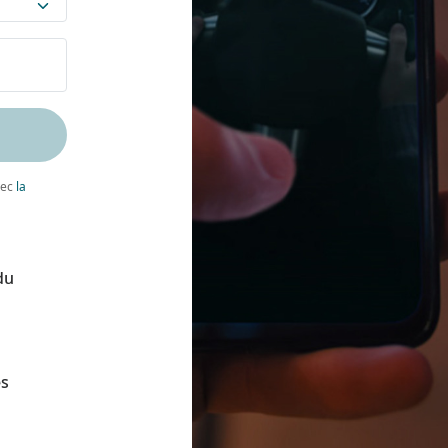
vec
la
du
ès